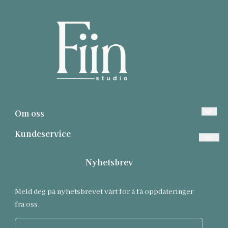
Om oss
Fiin Studio
Kundeservice
SØNDRE TORV 4
Personvern
Nyhetsbrev
3510 HØNEFOSS
Salgsbetingelser
Org. nr. 936938639
Meld deg på nyhetsbrevet vårt for å få oppdateringer
Tlf:
90049204
fra oss.
post@fiinstudio.no
E-post