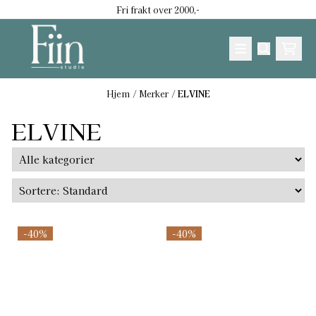
Fri frakt over 2000,-
Hopp til innhold
Hjem
/
Merker
/
ELVINE
ELVINE
-40%
-40%